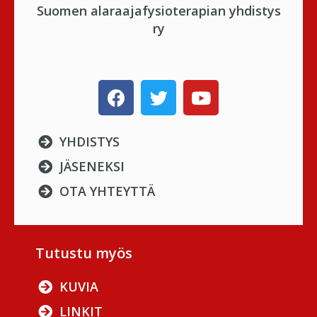
Suomen alaraajafysioterapian yhdistys
ry
YHDISTYS
JÄSENEKSI
OTA YHTEYTTÄ
Tutustu myös
KUVIA
LINKIT